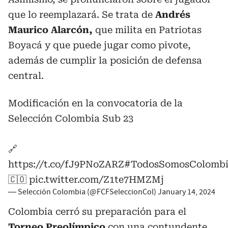
que lo reemplazará. Se trata de
Andrés
Maurico Alarcón,
que milita en Patriotas
Boyacá y que puede jugar como pivote,
además de cumplir la posición de defensa
central.
Modificación en la convocatoria de la
Selección Colombia Sub 23
🔗
https://t.co/fJ9PNoZARZ
#TodosSomosColomb
🇨🇴
pic.twitter.com/Z1te7HMZMj
— Selección Colombia (@FCFSeleccionCol)
January 14, 2024
Colombia cerró su preparación para el
Torneo Preolímpico
con una contundente