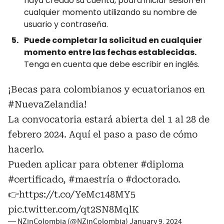
haya creado su cuenta, podrá iniciar sesión en
cualquier momento utilizando su nombre de
usuario y contraseña.
Puede completar la solicitud en cualquier
momento entre las fechas establecidas.
Tenga en cuenta que debe escribir en inglés.
¡Becas para colombianos y ecuatorianos en
#NuevaZelandia
!
La convocatoria estará abierta del 1 al 28 de
febrero 2024. Aquí el paso a paso de cómo
hacerlo.
Pueden aplicar para obtener
#diploma
#certificado
,
#maestría
o
#doctorado
.
👉
https://t.co/YeMc148MY5
pic.twitter.com/qt2SN8MqlK
— NZinColombia (@NZinColombia)
January 9, 2024