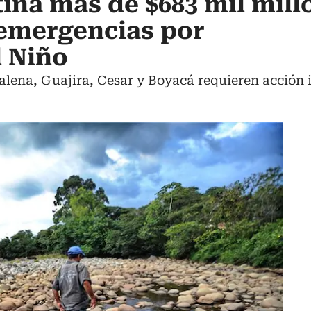
ina más de $683 mil mill
 emergencias por
 Niño
ena, Guajira, Cesar y Boyacá requieren acción 