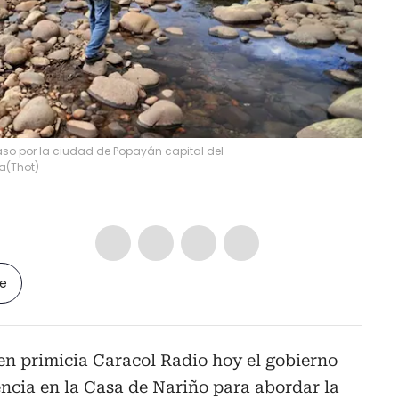
aso por la ciudad de Popayán capital del
sa
(
Thot
)
le
en primicia Caracol Radio hoy el gobierno
ncia en la Casa de Nariño para abordar la