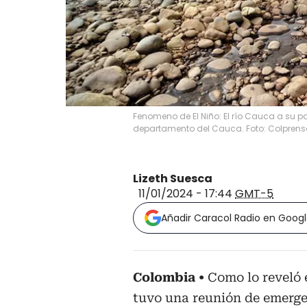
Fenomeno de El Niño: El río Cauca a su p
departamento del Cauca. Foto: Colpren
Lizeth Suesca
11/01/2024 - 17:44
GMT-5
Añadir Caracol Radio en Goog
Colombia
Como lo reveló 
tuvo una reunión de emerge