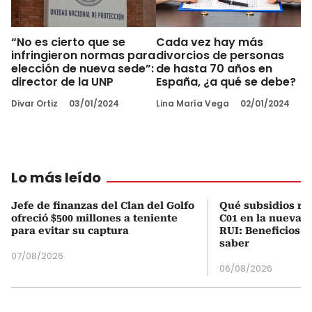
“No es cierto que se
Cada vez hay más
infringieron normas para
divorcios de personas
elección de nueva sede”:
de hasta 70 años en
director de la UNP
España, ¿a qué se debe?
Divar Ortiz
03/01/2024
Lina María Vega
02/01/2024
Lo más leído
Jefe de finanzas del Clan del Golfo
Qué subsidios rec
ofreció $500 millones a teniente
C01 en la nueva c
para evitar su captura
RUI: Beneficios y
saber
07/08/2026
06/08/2026