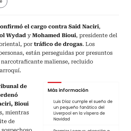
le
onfirmó el cargo contra Said Naciri
,
bol Wydad
y
Mohamed Bioui
, presidente del
oriental, por
tráfico de drogas
. Los
3 personas, están perseguidas por presuntos
narcotraficante maliense, recluido
arroquí.
ribunal de
Más información
ordenó
Luis Díaz cumple el sueño de
ciri, Bioui
un pequeño fanático del
s, mientras
Liverpool en la víspera de
Navidad
ite de
o sospechoso,