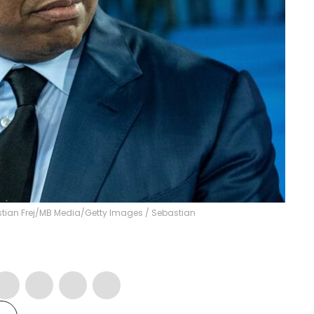
astian Frej/MB Media/Getty Images
/
Sebastian