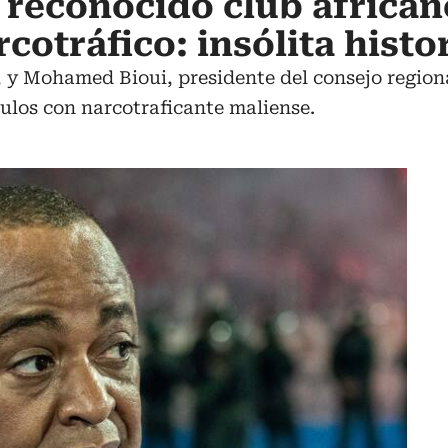
 reconocido club african
cotráfico: insólita histo
, y Mohamed Bioui, presidente del consejo regiona
culos con narcotraficante maliense.