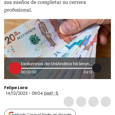
sus sueños de completar su cerrera
profesional.
Exalumnos de UniAndina hicieron millonaria donación a Vamos Pa’Lante
00:00:00
04:13
Felipe Lara
14/12/2023 - 09:04
GMT-5
Añadir Caracol Radio en Google