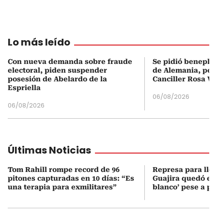
Lo más leído
Con nueva demanda sobre fraude
Se pidió beneplá
electoral, piden suspender
de Alemania, pero
posesión de Abelardo de la
Canciller Rosa Vi
Espriella
06/08/2026
06/08/2026
Últimas Noticias
Tom Rahill rompe record de 96
Represa para lle
pitones capturadas en 10 días: “Es
Guajira quedó en 
una terapia para exmilitares”
blanco’ pese a p