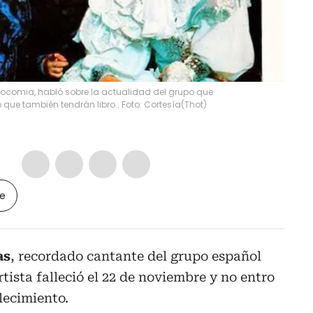
 Locomia, habló sobre la actualidad del grupo que
que también tendrán libro.. Foto: Cortesía
(
Thot
)
le
as
, recordado cantante del grupo español
rtista falleció el 22 de noviembre y no entro
llecimiento.