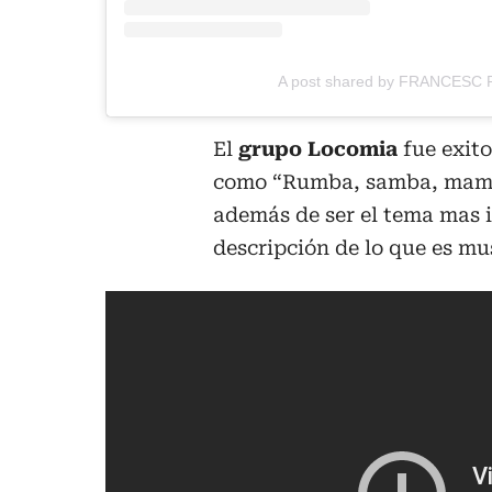
A post shared by FRANCESC P
El
grupo Locomia
fue exit
como “Rumba, samba, mamb
además de ser el tema mas 
descripción de lo que es m