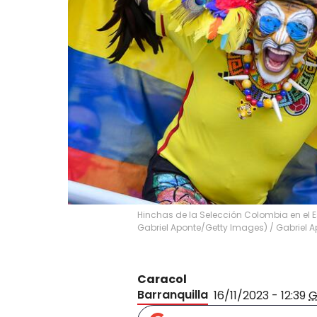
Hinchas de la Selección Colombia en el E
Gabriel Aponte/Getty Images)
/
Gabriel A
Caracol
Barranquilla
16/11/2023 - 12:39
G