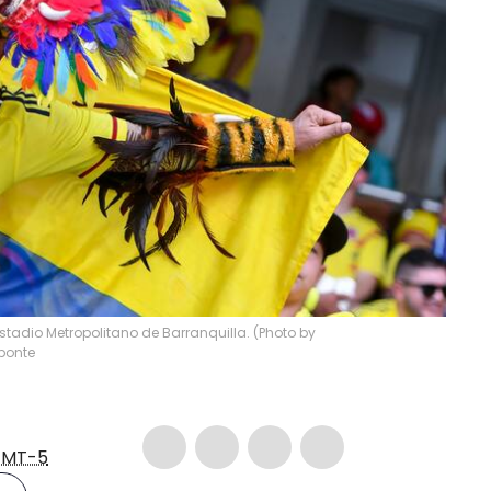
stadio Metropolitano de Barranquilla. (Photo by
ponte
MT-5