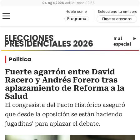
04 ago 2026
Actualizado
09:55
Hable con el
Selecciona tu emisora
Programa
Elige tu emisora
ELECCIONES
Ir al
PRESIDENCIALES 2026
especial
Política
Fuerte agarrón entre David
Racero y Andrés Forero tras
aplazamiento de Reforma a la
Salud
El congresista del Pacto Histórico aseguró
que desde la oposición se están haciendo
´jugaditas’ para aplazar el debate.