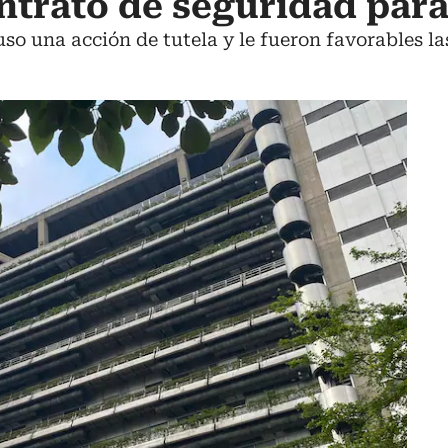
ntrato de seguridad par
uso una acción de tutela y le fueron favorables l