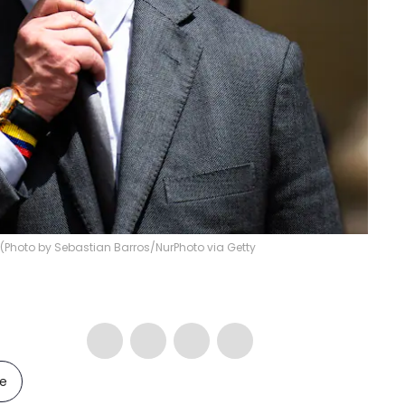
 (Photo by Sebastian Barros/NurPhoto via Getty
le