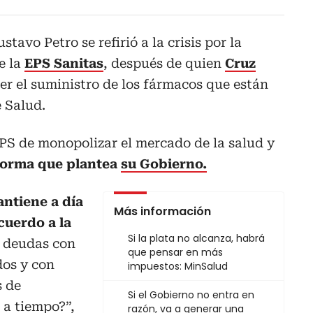
stavo Petro se refirió a la crisis por la
e la
EPS Sanitas
, después de quien
Cruz
r el suministro de los fármacos que están
e Salud.
PS de monopolizar el mercado de la salud y
forma que plantea
su Gobierno.
antiene a día
Más información
cuerdo a la
Si la plata no alcanza, habrá
n deudas con
que pensar en más
dos y con
impuestos: MinSalud
s de
Si el Gobierno no entra en
a a tiempo?”,
razón, va a generar una