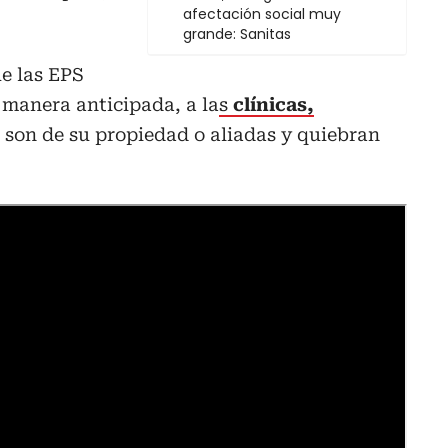
afectación social muy
grande: Sanitas
e las EPS
e manera anticipada, a la
s
clínicas,
 son de su propiedad o aliadas y quiebran