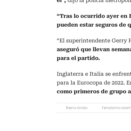
él”,
dijo la policía metropo
“Tras lo ocurrido ayer en 
pueden estar seguros de qu
“El superintendente Gerry P
aseguró que llevan seman
para el partido.
Inglaterra e Italia se enfre
para la Eurocopa de 2022. E
como primeros de grupo a 
Reino Unido
Terrorismo islam