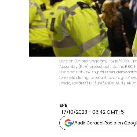
London (United Kingdom), 16/10/2023.- P
Assembly (NJA) protest outside the BBC he
Hundreds of Jewish protesters demonstra
terrorists during its recent coverage of eve
Unido, Londres) EFE/EPA/ANDY RAIN
/
ANDY 
EFE
17/10/2023 - 08:42
GMT-5
Añadir Caracol Radio en Goog