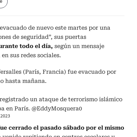
le
evacuado de nuevo este martes por una
ones de seguridad”, sus puertas
rante todo el día,
según un mensaje
 en sus redes sociales.
ersalles (París, Francia) fue evacuado por
do hasta mañana.
registrado un ataque de terrorismo islámico
ba en París.
@EddyMosquera0
 2023
 fue cerrado el pasado sábado por el mismo
n venido repitiendo en centros escolares y