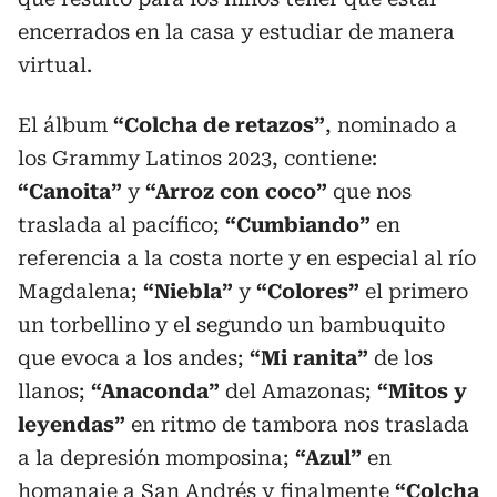
encerrados en la casa y estudiar de manera
virtual.
El álbum
“Colcha de retazos”
, nominado a
los Grammy Latinos 2023, contiene:
“Canoita”
y
“Arroz con coco”
que nos
traslada al pacífico;
“Cumbiando”
en
referencia a la costa norte y en especial al río
Magdalena;
“Niebla”
y
“Colores”
el primero
un torbellino y el segundo un bambuquito
que evoca a los andes;
“Mi ranita”
de los
llanos;
“Anaconda”
del Amazonas;
“Mitos y
leyendas”
en ritmo de tambora nos traslada
a la depresión momposina;
“Azul”
en
homanaje a San Andrés y finalmente
“Colcha