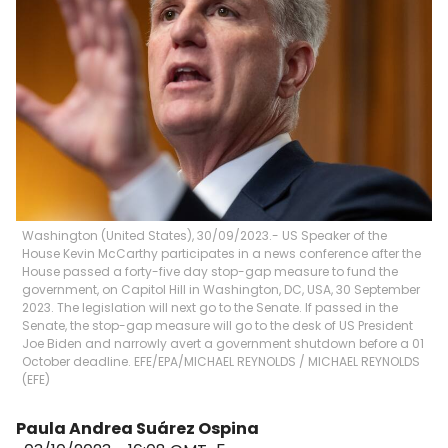
Washington (United States), 30/09/2023.- US Speaker of the
House Kevin McCarthy participates in a news conference after the
House passed a forty-five day stop-gap measure to fund the
government, on Capitol Hill in Washington, DC, USA, 30 September
2023. The legislation will next go to the Senate. If passed in the
Senate, the stop-gap measure will go to the desk of US President
Joe Biden and narrowly avert a government shutdown before a 01
October deadline. EFE/EPA/MICHAEL REYNOLDS
/
MICHAEL REYNOLDS
(
EFE
)
Paula Andrea Suárez Ospina