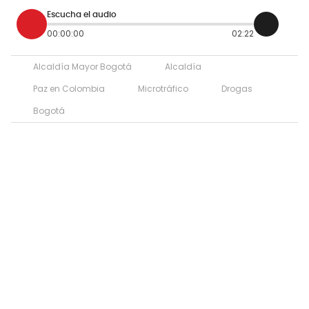
Escucha el audio
00:00:00
02:22
Alcaldía Mayor Bogotá
Alcaldía
Paz en Colombia
Microtráfico
Drogas
Bogotá