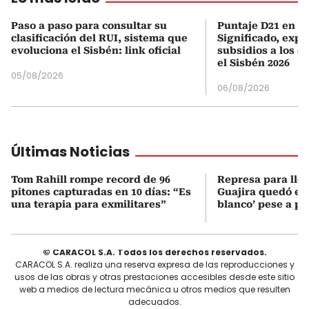
Paso a paso para consultar su
Puntaje D21 en el
clasificación del RUI, sistema que
Significado, expl
evoluciona el Sisbén: link oficial
subsidios a los q
el Sisbén 2026
05/08/2026
06/08/2026
Últimas Noticias
Tom Rahill rompe record de 96
Represa para lle
pitones capturadas en 10 días: “Es
Guajira quedó en 
una terapia para exmilitares”
blanco’ pese a p
© CARACOL S.A. Todos los derechos reservados.
CARACOL S.A. realiza una reserva expresa de las reproducciones y
usos de las obras y otras prestaciones accesibles desde este sitio
web a medios de lectura mecánica u otros medios que resulten
adecuados.