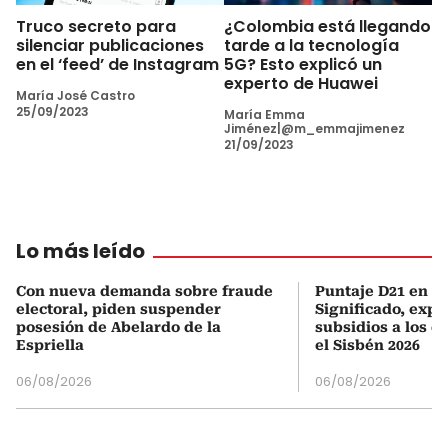
Truco secreto para
¿Colombia está llegando
silenciar publicaciones
tarde a la tecnología
en el ‘feed’ de Instagram
5G? Esto explicó un
experto de Huawei
María José Castro
25/09/2023
María Emma
Jiménez|@m_emmajimenez
21/09/2023
Lo más leído
Con nueva demanda sobre fraude
Puntaje D21 en el
electoral, piden suspender
Significado, expl
posesión de Abelardo de la
subsidios a los q
Espriella
el Sisbén 2026
06/08/2026
06/08/2026