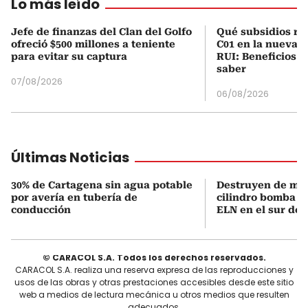
Lo más leído
Jefe de finanzas del Clan del Golfo
Qué subsidios rec
ofreció $500 millones a teniente
C01 en la nueva c
para evitar su captura
RUI: Beneficios y
saber
07/08/2026
06/08/2026
Últimas Noticias
30% de Cartagena sin agua potable
Destruyen de ma
por avería en tubería de
cilindro bomba in
conducción
ELN en el sur de 
© CARACOL S.A. Todos los derechos reservados.
CARACOL S.A. realiza una reserva expresa de las reproducciones y
usos de las obras y otras prestaciones accesibles desde este sitio
web a medios de lectura mecánica u otros medios que resulten
adecuados.