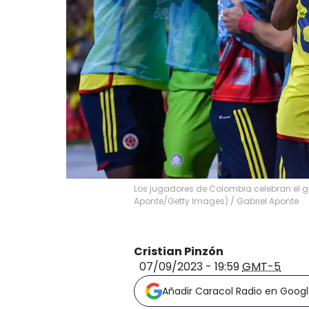
Los jugadores de Colombia celebran el go
Aponte/Getty Images)
/
Gabriel Aponte
Cristian Pinzón
07/09/2023 - 19:59
GMT-5
Añadir Caracol Radio en Goog