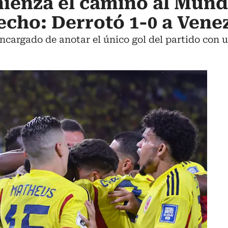
enza el camino al Mundi
recho: Derrotó 1-0 a Vene
encargado de anotar el único gol del partido con 