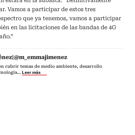
 estará en la subasta. “Definitivamente
r. Vamos a participar de estos tres
espectro que ya tenemos, vamos a participar
bién en las licitaciones de las bandas de 4G
 año.”
énez|@m_emmajimenez
 en cubrir temas de medio ambiente, desarrollo
cnología
...
Leer más