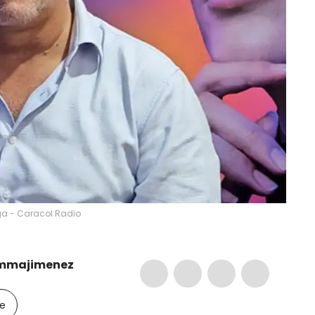
a - Caracol Radio
mmajimenez
le