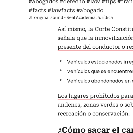
#abogados
#derecho
#law
#tips
#tran
#facts
#lawfacts
#abogado
♬ original sound - Real Academia Jurídica
Así mismo, la Corte Constit
señala que la inmovilizació
presente del conductor o re
Vehículos estacionados irr
Vehículos que se encuentre
Vehículos abandonados en á
Los lugares prohibidos para
andenes, zonas verdes o so
recreación o conservación.
¿Cómo sacar el car