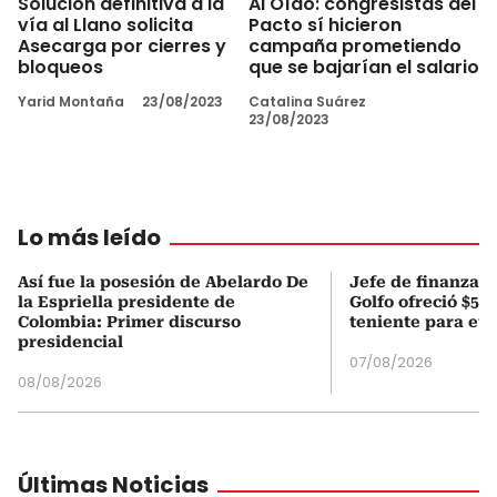
Solución definitiva a la
Al Oído: congresistas del
vía al Llano solicita
Pacto sí hicieron
Asecarga por cierres y
campaña prometiendo
bloqueos
que se bajarían el salario
Yarid Montaña
23/08/2023
Catalina Suárez
23/08/2023
Lo más leído
Así fue la posesión de Abelardo De
Jefe de finanzas 
la Espriella presidente de
Golfo ofreció $50
Colombia: Primer discurso
teniente para evi
presidencial
07/08/2026
08/08/2026
Últimas Noticias