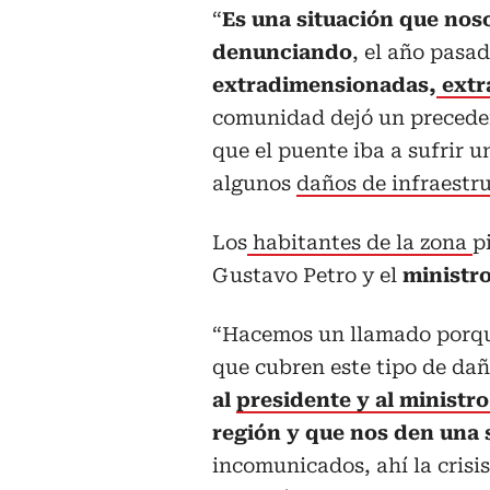
“
Es una situación que no
denunciando
, el año pasa
extradimensionadas,
extr
comunidad dejó un precedent
que el puente iba a sufrir u
algunos
daños de infraestru
Los
habitantes de la zona
p
Gustavo Petro y el
ministr
“Hacemos un llamado porqu
que cubren este tipo de da
al
presidente y al ministr
región y que nos den una 
incomunicados, ahí la crisis