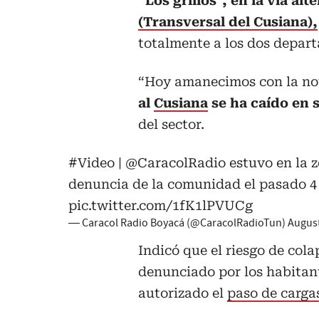
“Los grillos”, en la vía alt
(Transversal del Cusiana),
totalmente a los dos depar
“Hoy amanecimos con la no
al
Cusiana
se ha caído en s
del sector.
#Video
|
@CaracolRadio
estuvo en la z
denuncia de la comunidad el pasado 4 de
pic.twitter.com/1fK1lPVUCg
— Caracol Radio Boyacá (@CaracolRadioTun)
August
Indicó que el riesgo de cola
denunciado por los habitant
autorizado el
paso de carga