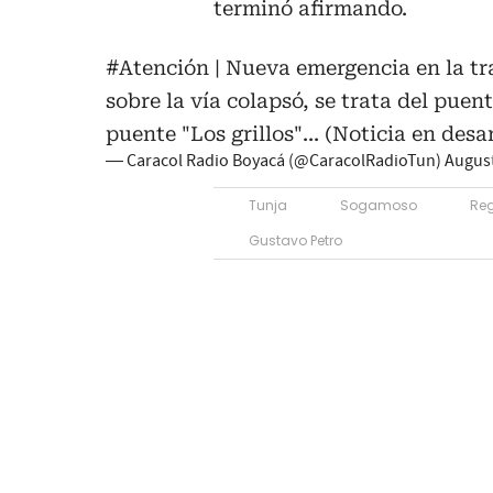
terminó afirmando.
#Atención
| Nueva emergencia en la tr
sobre la vía colapsó, se trata del puent
puente "Los grillos"... (Noticia en desa
— Caracol Radio Boyacá (@CaracolRadioTun)
August
Tunja
Sogamoso
Re
Gustavo Petro