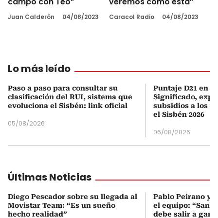
campo con Teo”
veremos cómo está”
Juan Calderón
04/08/2023
Caracol Radio
04/08/2023
Lo más leído
Paso a paso para consultar su
Puntaje D21 en el
clasificación del RUI, sistema que
Significado, expl
evoluciona el Sisbén: link oficial
subsidios a los q
el Sisbén 2026
05/08/2026
06/08/2026
Últimas Noticias
Diego Pescador sobre su llegada al
Pablo Peirano y 
Movistar Team: “Es un sueño
el equipo: “Santa
hecho realidad”
debe salir a gana