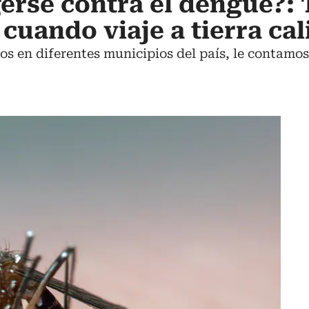
rse contra el dengue?: 
cuando viaje a tierra cal
ios en diferentes municipios del país, le contam