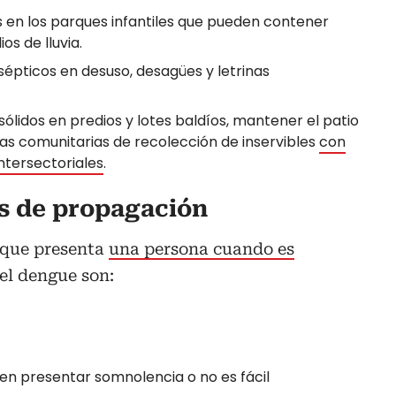
s en los parques infantiles que pueden contener
s de lluvia.
sépticos en desuso, desagües y letrinas
ólidos en predios y lotes baldíos, mantener el patio
das comunitarias de recolección de inservibles
con
ntersectoriales
.
s de propagación
 que presenta
una persona cuando es
el dengue son:
den presentar somnolencia o no es fácil