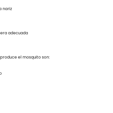
 nariz
nera adecuada
produce el mosquito son:
o