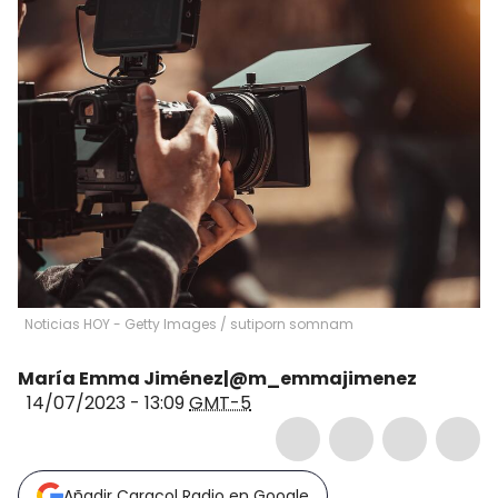
Noticias HOY - Getty Images
/
sutiporn somnam
María Emma Jiménez|@m_emmajimenez
14/07/2023 - 13:09
GMT-5
Añadir Caracol Radio en Google