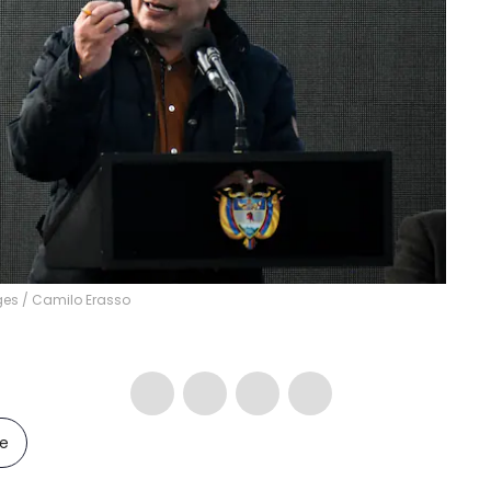
ges
/
Camilo Erasso
le