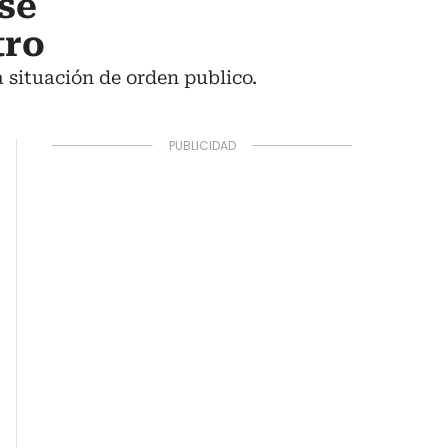
se
tro
la situación de orden publico.