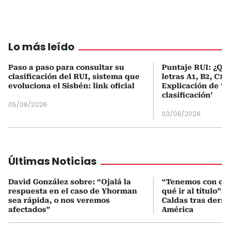
Lo más leído
Paso a paso para consultar su
Puntaje RUI: ¿Qué
clasificación del RUI, sistema que
letras A1, B2, C1 
evoluciona el Sisbén: link oficial
Explicación de ‘
clasificación’
05/08/2026
03/08/2026
Últimas Noticias
David González sobre: “Ojalá la
“Tenemos con qué
respuesta en el caso de Yhorman
qué ir al título”:
sea rápida, o nos veremos
Caldas tras derro
afectados”
América