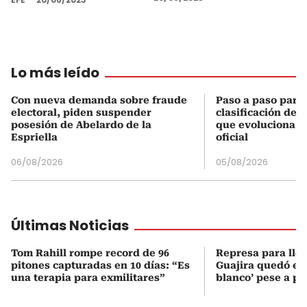
Lo más leído
Con nueva demanda sobre fraude
Paso a paso para 
electoral, piden suspender
clasificación del
posesión de Abelardo de la
que evoluciona el
Espriella
oficial
06/08/2026
05/08/2026
Últimas Noticias
Tom Rahill rompe record de 96
Represa para lle
pitones capturadas en 10 días: “Es
Guajira quedó en 
una terapia para exmilitares”
blanco’ pese a p