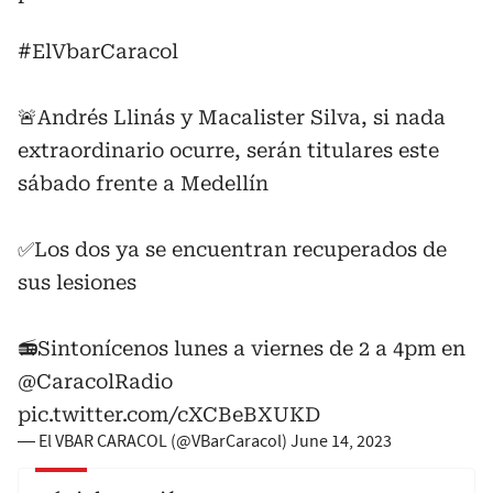
#ElVbarCaracol
🚨Andrés Llinás y Macalister Silva, si nada
extraordinario ocurre, serán titulares este
sábado frente a Medellín
✅Los dos ya se encuentran recuperados de
sus lesiones
📻Sintonícenos lunes a viernes de 2 a 4pm en
@CaracolRadio
pic.twitter.com/cXCBeBXUKD
— El VBAR CARACOL (@VBarCaracol)
June 14, 2023