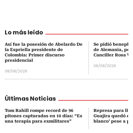
Lo más leído
Así fue la posesión de Abelardo De
Se pidió beneplá
la Espriella presidente de
de Alemania, pero
Colombia: Primer discurso
Canciller Rosa Vi
presidencial
06/08/2026
08/08/2026
Últimas Noticias
Tom Rahill rompe record de 96
Represa para lle
pitones capturadas en 10 días: “Es
Guajira quedó en 
una terapia para exmilitares”
blanco’ pese a p