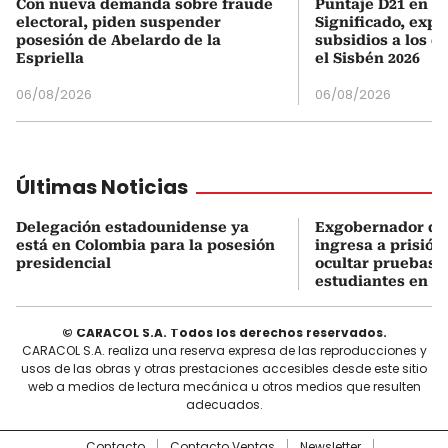
Con nueva demanda sobre fraude
Puntaje D21 en el
electoral, piden suspender
Significado, expl
posesión de Abelardo de la
subsidios a los q
Espriella
el Sisbén 2026
06/08/2026
06/08/2026
Últimas Noticias
Delegación estadounidense ya
Exgobernador de
está en Colombia para la posesión
ingresa a prisión
presidencial
ocultar pruebas 
estudiantes en M
© CARACOL S.A. Todos los derechos reservados.
CARACOL S.A. realiza una reserva expresa de las reproducciones y
usos de las obras y otras prestaciones accesibles desde este sitio
web a medios de lectura mecánica u otros medios que resulten
adecuados.
Contacto
Contacto Ventas
Newsletter