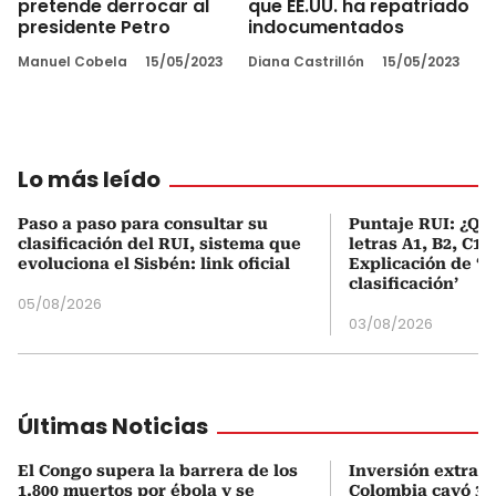
pretende derrocar al
que EE.UU. ha repatriado
presidente Petro
indocumentados
Manuel Cobela
15/05/2023
Diana Castrillón
15/05/2023
Lo más leído
Paso a paso para consultar su
Puntaje RUI: ¿Qué
clasificación del RUI, sistema que
letras A1, B2, C1 
evoluciona el Sisbén: link oficial
Explicación de ‘
clasificación’
05/08/2026
03/08/2026
Últimas Noticias
El Congo supera la barrera de los
Inversión extran
1.800 muertos por ébola y se
Colombia cayó 33