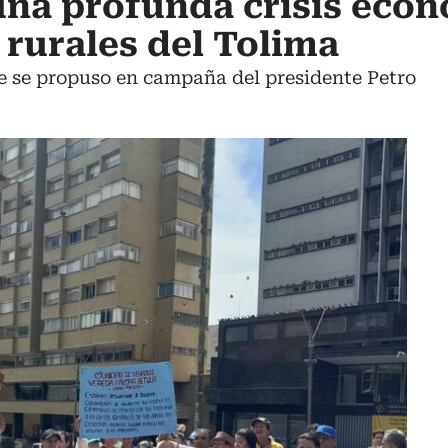
na profunda crisis econ
rurales del Tolima
e se propuso en campaña del presidente Petro