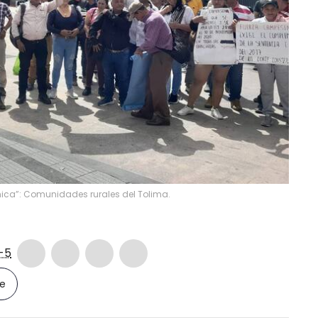
ica”: Comunidades rurales del Tolima.
-5
le