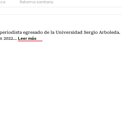
tica
Reforma sanitaria
periodista egresado de la Universidad Sergio Arboleda.
n 2022
...
Leer más