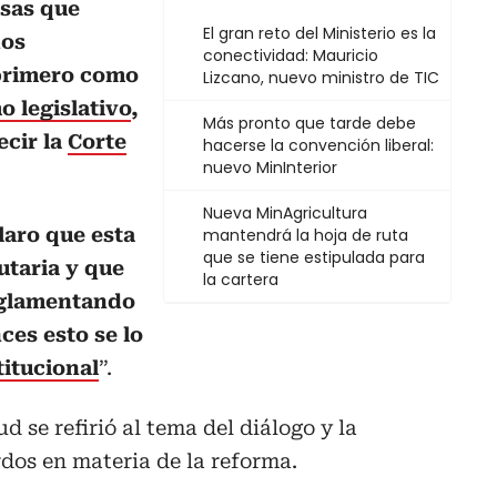
osas que
El gran reto del Ministerio es la
nos
conectividad: Mauricio
primero como
Lizcano, nuevo ministro de TIC
o legislativo
,
Más pronto que tarde debe
ecir la
Corte
hacerse la convención liberal:
nuevo MinInterior
Nueva MinAgricultura
laro que esta
mantendrá la hoja de ruta
que se tiene estipulada para
utaria y que
la cartera
eglamentando
nces esto se lo
itucional
”.
 se refirió al tema del diálogo y la
dos en materia de la reforma.