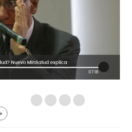
lud? Nuevo MinSalud explica
07:18
le