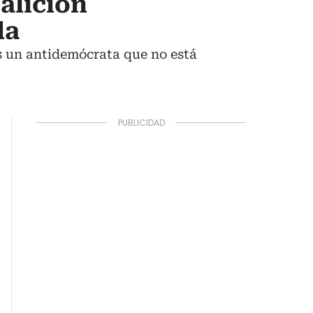
alición
da
s un antidemócrata que no está