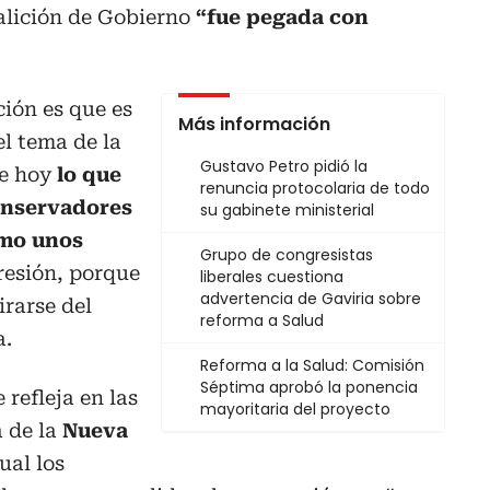
alición de Gobierno
“fue pegada con
ción es que es
Más información
el tema de la
Gustavo Petro pidió la
ue hoy
lo que
renuncia protocolaria de todo
onservadores
su gabinete ministerial
omo unos
Grupo de congresistas
esión, porque
liberales cuestiona
advertencia de Gaviria sobre
irarse del
reforma a Salud
a.
Reforma a la Salud: Comisión
Séptima aprobó la ponencia
 refleja en las
mayoritaria del proyecto
a de la
Nueva
cual los