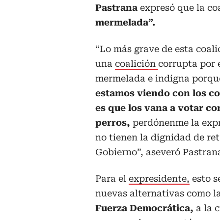
Pastrana
expresó que la co
mermelada”.
“Lo más grave de esta coali
una
coalición
corrupta por 
mermelada e indigna porq
estamos viendo con los c
es que los vana a votar c
perros,
perdónenme la expr
no tienen la dignidad de ret
Gobierno”, aseveró Pastran
Para el
expresidente,
esto se
nuevas alternativas como l
Fuerza Democrática,
a la 