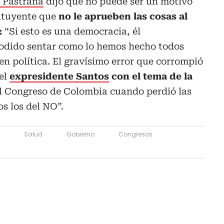
 Pastrana
dijo que no puede ser un motivo
ituyente que
no le aprueben las cosas al
:
“Si esto es una democracia, él
odido sentar como lo hemos hecho todos
n política. El gravísimo error que corrompió
 el
expresidente Santos
con el tema de la
 Congreso de Colombia cuando perdió las
s los del NO”.
Salud
Gobierno
Congresos