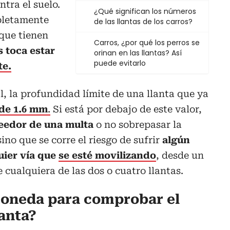
ntra el suelo.
¿Qué significan los números
pletamente
de las llantas de los carros?
 que tienen
Carros, ¿por qué los perros se
s toca estar
orinan en las llantas? Así
puede evitarlo
te.
l, la profundidad límite de una llanta que ya
 de 1.6 mm
.
Si está por debajo de este valor,
eedor de una multa
o no sobrepasar la
ino que se corre el riesgo de sufrir
algún
uier vía que
se esté movilizando
, desde un
e cualquiera de las dos o cuatro llantas.
oneda para comprobar el
lanta?