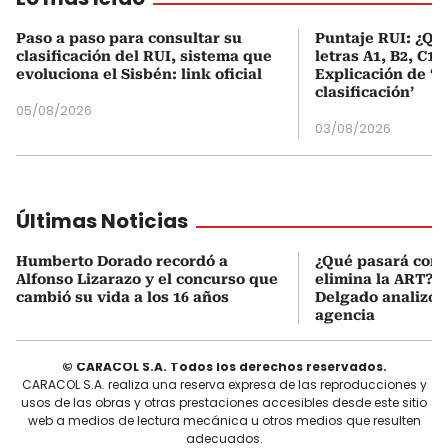
Paso a paso para consultar su
Puntaje RUI: ¿Qué
clasificación del RUI, sistema que
letras A1, B2, C1 
evoluciona el Sisbén: link oficial
Explicación de ‘
clasificación’
05/08/2026
03/08/2026
Últimas Noticias
Humberto Dorado recordó a
¿Qué pasará con l
Alfonso Lizarazo y el concurso que
elimina la ART? D
cambió su vida a los 16 años
Delgado analizó e
agencia
© CARACOL S.A. Todos los derechos reservados.
CARACOL S.A. realiza una reserva expresa de las reproducciones y
usos de las obras y otras prestaciones accesibles desde este sitio
web a medios de lectura mecánica u otros medios que resulten
adecuados.