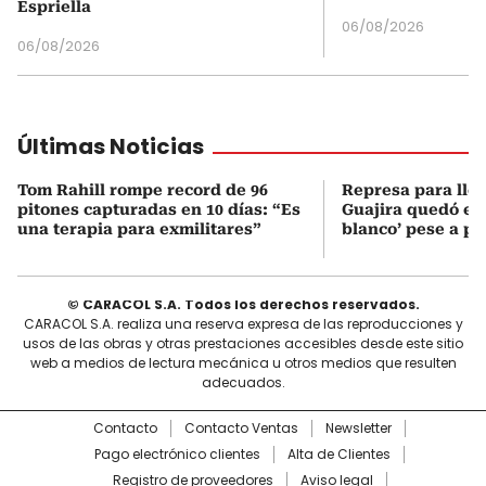
Espriella
06/08/2026
06/08/2026
Últimas Noticias
Tom Rahill rompe record de 96
Represa para lle
pitones capturadas en 10 días: “Es
Guajira quedó en 
una terapia para exmilitares”
blanco’ pese a p
© CARACOL S.A. Todos los derechos reservados.
CARACOL S.A. realiza una reserva expresa de las reproducciones y
usos de las obras y otras prestaciones accesibles desde este sitio
web a medios de lectura mecánica u otros medios que resulten
adecuados.
Contacto
Contacto Ventas
Newsletter
Pago electrónico clientes
Alta de Clientes
Registro de proveedores
Aviso legal