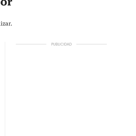
por
izar.