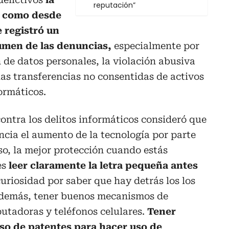
reputación”
có como desde
 registró un
umen de las denuncias,
especialmente por
n de datos personales, la violación abusiva
las transferencias no consentidas de activos
ormáticos.
contra los delitos informáticos consideró que
cia el aumento de la tecnología por parte
eso, la mejor protección cuando estás
es
leer claramente la letra pequeña antes
curiosidad por saber que hay detrás los los
Además, tener buenos mecanismos de
utadoras y teléfonos celulares.
Tener
uso de patentes para hacer uso de