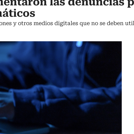
mentaron las denuncias 
máticos
ones y otros medios digitales que no se deben util