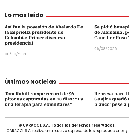
Lo más leído
Así fue la posesión de Abelardo De
Se pidió beneplá
la Espriella presidente de
de Alemania, pero
Colombia: Primer discurso
Canciller Rosa Vi
presidencial
06/08/2026
08/08/2026
Últimas Noticias
Tom Rahill rompe record de 96
Represa para lle
pitones capturadas en 10 días: “Es
Guajira quedó en 
una terapia para exmilitares”
blanco’ pese a p
© CARACOL S.A. Todos los derechos reservados.
CARACOL S.A. realiza una reserva expresa de las reproducciones y