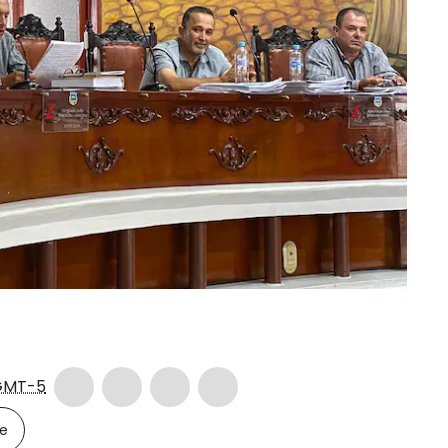
GMT-5
le