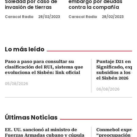
Soledad por caso de
embargo por deudas
invasión de tierras
contra la compañía
Caracol Radio
28/02/2023
Caracol Radio
28/02/2023
Lo más leído
Paso a paso para consultar su
Puntaje D21 en el
clasificación del RUI, sistema que
Significado, expl
evoluciona el Sisbén: link oficial
subsidios a los q
el Sisbén 2026
05/08/2026
06/08/2026
Últimas Noticias
EE. UU. sancionó al ministro de
Conmebol expres
Fuerzas Armadas cubano y cúpula
“preocupación po