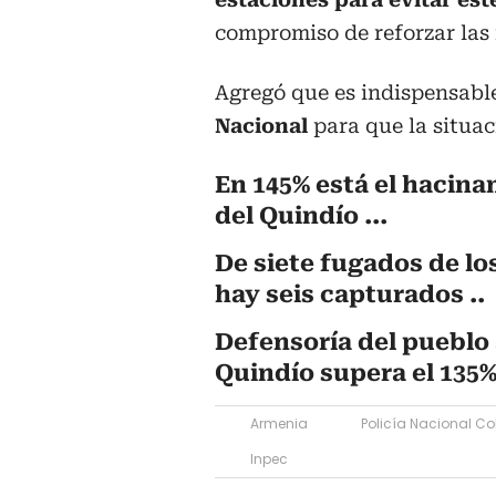
compromiso de reforzar las r
Agregó que es indispensabl
Nacional
para que la situa
En 145% está el hacina
del Quindío ...
De siete fugados de lo
hay seis capturados ..
Defensoría del pueblo
Quindío supera el 135% 
Armenia
Policía Nacional C
Inpec