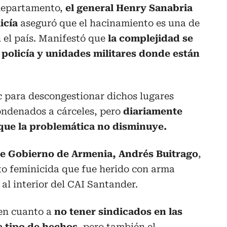
 departamento,
el general Henry Sanabria
licía
aseguró que el hacinamiento es una de
 el país. Manifestó que
la complejidad se
 policía y unidades militares donde están
c para descongestionar dichos lugares
condenados a cárceles, pero
diariamente
que la problemática no disminuye.
 de Gobierno de Armenia, Andrés Buitrago
,
unto feminicida que fue herido con arma
al interior del CAI Santander.
en cuanto a
no tener sindicados en las
e tipo de hechos
, pero también el