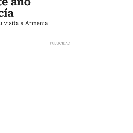
te año
cía
u visita a Armenia