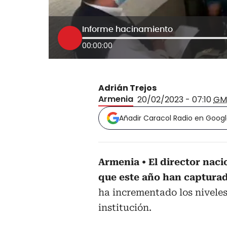
Informe hacinamiento
00:00:00
Adrián Trejos
Armenia
20/02/2023 - 07:10
GM
Añadir Caracol Radio en Goog
Armenia
El director naci
que este año han capturad
ha incrementado los niveles
institución.