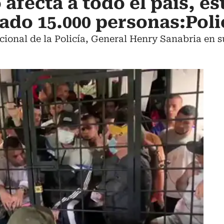
afecta a todo el país, es
do 15.000 personas:Poli
acional de la Policía, General Henry Sanabria en s