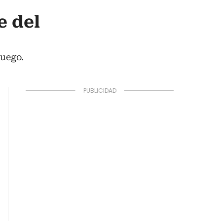
e del
fuego.