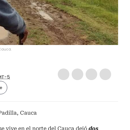
 Cauca.
MT-5
le
Padilla, Cauca
se vive en el norte del Cauca dejó
dos