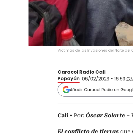
Víctimas de las Invasiones del Norte del
Caracol Radio Cali
Popayán
06/02/2023 - 16:59
G
Añadir Caracol Radio en Goog
Cali
Por:
Óscar Solarte
– 
El conflicto de tierras
que 