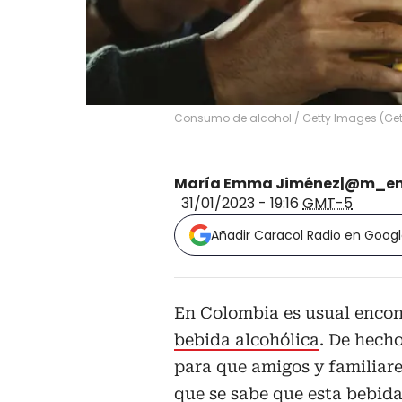
Consumo de alcohol
/
Getty Images
(
Ge
María Emma Jiménez|@m_e
31/01/2023 - 19:16
GMT-5
Añadir Caracol Radio en Goog
En Colombia es usual encont
bebida alcohólica
. De hecho
para que amigos y familiare
que se sabe que esta bebid