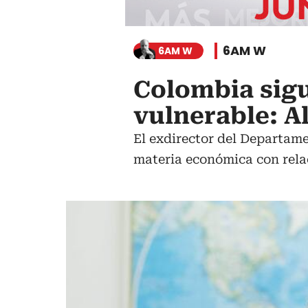
6AM W
6AM W
Colombia sig
vulnerable: A
El exdirector del Departame
materia económica con relac