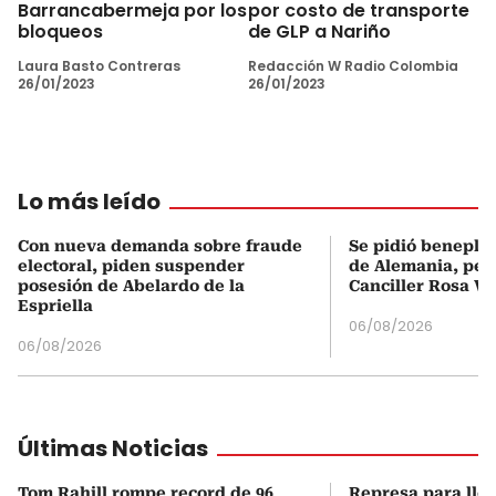
Barrancabermeja por los
por costo de transporte
bloqueos
de GLP a Nariño
Laura Basto Contreras
Redacción W Radio Colombia
26/01/2023
26/01/2023
Lo más leído
Con nueva demanda sobre fraude
Se pidió beneplá
electoral, piden suspender
de Alemania, pero
posesión de Abelardo de la
Canciller Rosa Vi
Espriella
06/08/2026
06/08/2026
Últimas Noticias
Tom Rahill rompe record de 96
Represa para lle