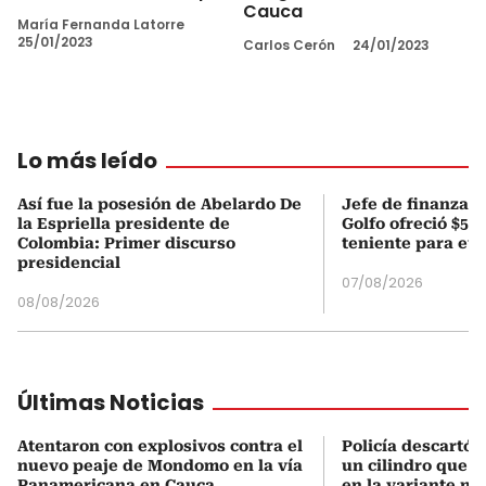
Cauca
María Fernanda Latorre
25/01/2023
Carlos Cerón
24/01/2023
Lo más leído
Así fue la posesión de Abelardo De
Jefe de finanzas 
la Espriella presidente de
Golfo ofreció $50
Colombia: Primer discurso
teniente para evi
presidencial
07/08/2026
08/08/2026
Últimas Noticias
Atentaron con explosivos contra el
Policía descartó 
nuevo peaje de Mondomo en la vía
un cilindro que 
Panamericana en Cauca
en la variante n